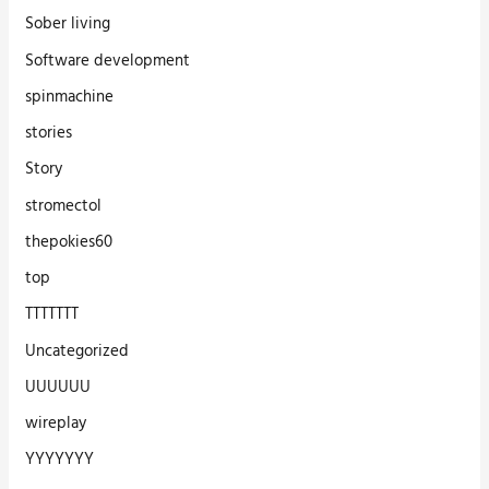
Sober living
Software development
spinmachine
stories
Story
stromectol
thepokies60
top
TTTTTTT
Uncategorized
UUUUUU
wireplay
YYYYYYY