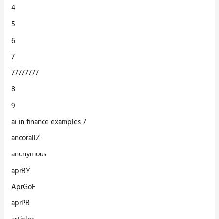
4
5
6
7
77777777
8
9
ai in finance examples 7
ancorallZ
anonymous
aprBY
AprGoF
aprPB