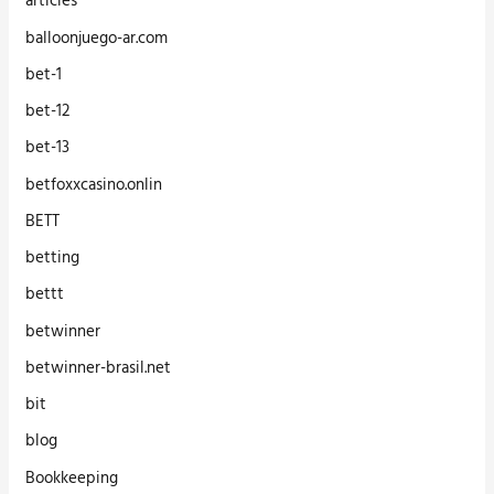
articles
balloonjuego-ar.com
bet-1
bet-12
bet-13
betfoxxcasino.onlin
BETT
betting
bettt
betwinner
betwinner-brasil.net
bit
blog
Bookkeeping