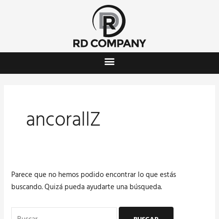
Ir
Buscar
al
por:
contenido
ancorallZ
Parece que no hemos podido encontrar lo que estás
buscando. Quizá pueda ayudarte una búsqueda.