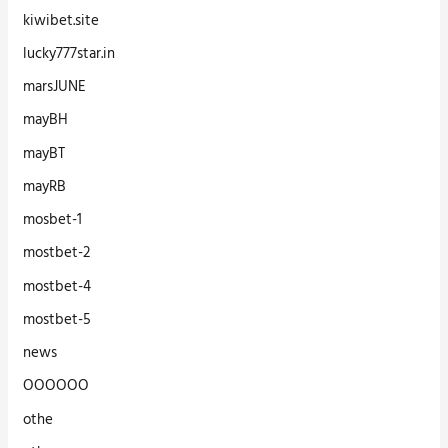
kiwibet.site
lucky777star.in
marsJUNE
mayBH
mayBT
mayRB
mosbet-1
mostbet-2
mostbet-4
mostbet-5
news
OOOOOO
othe