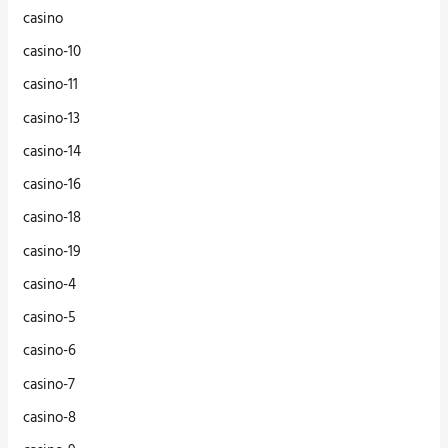
casino
casino-10
casino-11
casino-13
casino-14
casino-16
casino-18
casino-19
casino-4
casino-5
casino-6
casino-7
casino-8