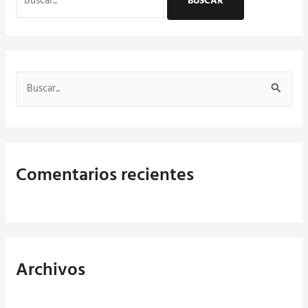
B
u
s
c
Comentarios recientes
a
r
p
o
r
Archivos
: