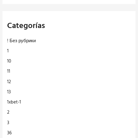
Categorías
! Без рубрики
1
10
11
12
13
1xbet-1
2
3
36