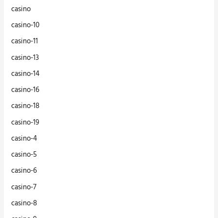
casino
casino-10
casino-11
casino-13
casino-14
casino-16
casino-18
casino-19
casino-4
casino-5
casino-6
casino-7
casino-8