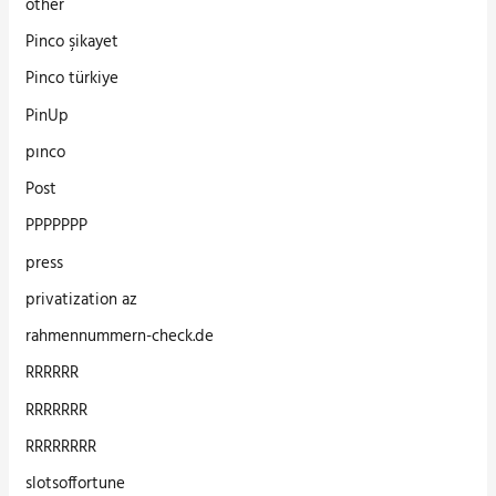
other
Pinco şikayet
Pinco türkiye
PinUp
pınco
Post
PPPPPPP
press
privatization az
rahmennummern-check.de
RRRRRR
RRRRRRR
RRRRRRRR
slotsoffortune