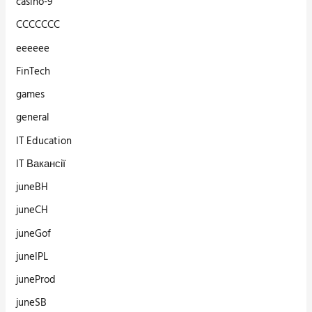
casino-9
CCCCCCC
eeeeee
FinTech
games
general
IT Education
IT Вакансії
juneBH
juneCH
juneGof
juneIPL
juneProd
juneSB