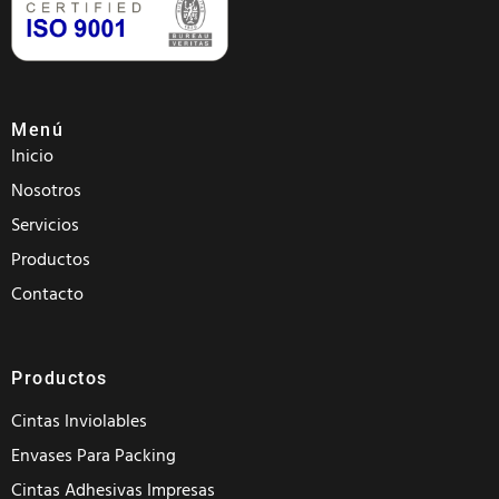
Menú
Inicio
Nosotros
Servicios
Productos
Contacto
Productos
Cintas Inviolables
Envases Para Packing
Cintas Adhesivas Impresas