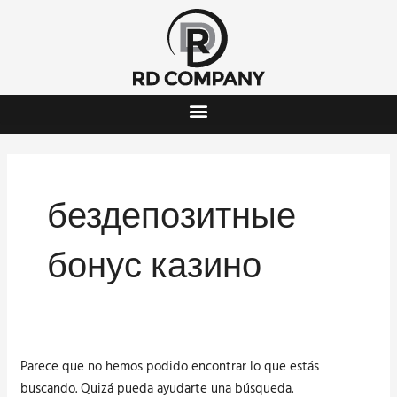
Ir
Buscar
al
por:
contenido
бездепозитные
бонус казино
Parece que no hemos podido encontrar lo que estás
buscando. Quizá pueda ayudarte una búsqueda.