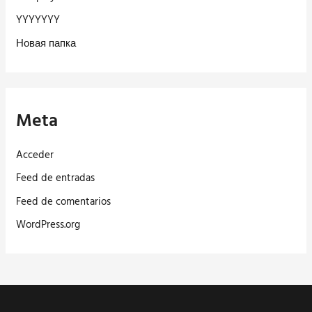
YYYYYYY
Новая папка
Meta
Acceder
Feed de entradas
Feed de comentarios
WordPress.org