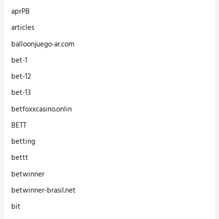
aprPB
articles
balloonjuego-ar.com
bet-1
bet-12
bet-13
betfoxxcasino.onlin
BETT
betting
bettt
betwinner
betwinner-brasil.net
bit