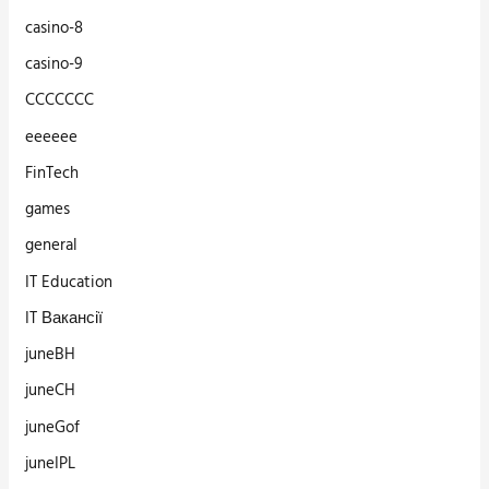
casino-8
casino-9
CCCCCCC
eeeeee
FinTech
games
general
IT Education
IT Вакансії
juneBH
juneCH
juneGof
juneIPL