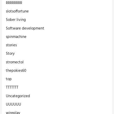
RRRRRRRR
slotsoffortune
Sober living
Software development
spinmachine
stories
Story
stromectol
thepokies60
top
TTTTTTT
Uncategorized
UUUUUU
wireplay