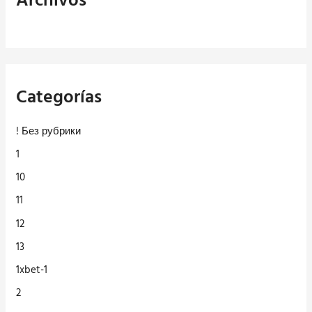
Archivos
:
Categorías
! Без рубрики
1
10
11
12
13
1xbet-1
2