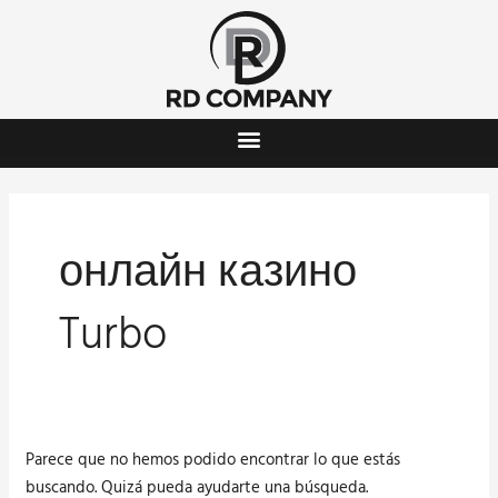
Ir
Buscar
al
por:
contenido
онлайн казино
Turbo
Parece que no hemos podido encontrar lo que estás
buscando. Quizá pueda ayudarte una búsqueda.