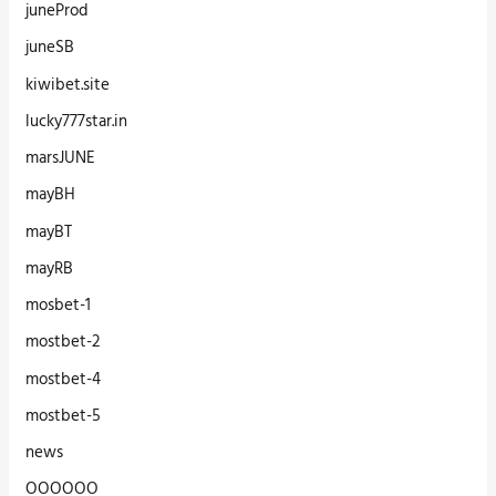
juneProd
juneSB
kiwibet.site
lucky777star.in
marsJUNE
mayBH
mayBT
mayRB
mosbet-1
mostbet-2
mostbet-4
mostbet-5
news
OOOOOO