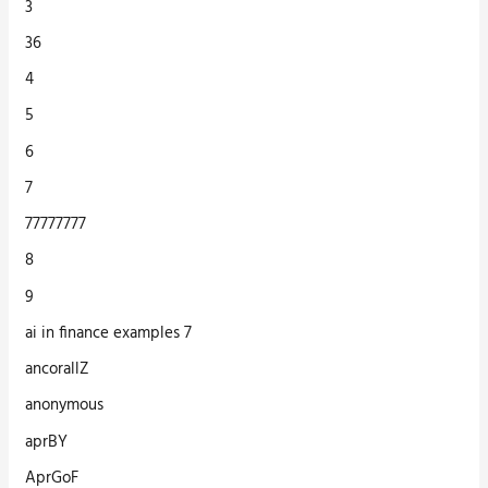
3
36
4
5
6
7
77777777
8
9
ai in finance examples 7
ancorallZ
anonymous
aprBY
AprGoF