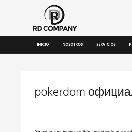
Ir
Buscar
al
por:
contenido
INICIO
NOSOTROS
SERVICIOS
P
pokerdom официа