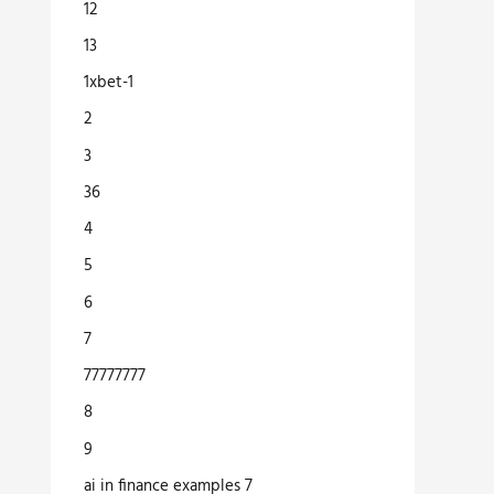
12
13
1xbet-1
2
3
36
4
5
6
7
77777777
8
9
ai in finance examples 7