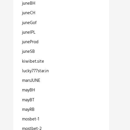
juneBH
juneCH
juneGof
juneIPL
juneProd
juneSB
kiwibet.site
lucky777star.in
marsJUNE
mayBH
mayBT
mayRB
mosbet-1
mostbet-2