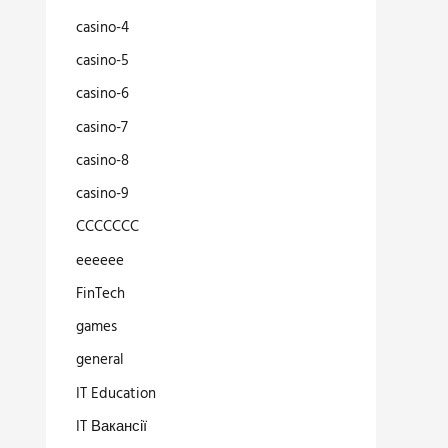
casino-4
casino-5
casino-6
casino-7
casino-8
casino-9
CCCCCCC
eeeeee
FinTech
games
general
IT Education
IT Вакансії