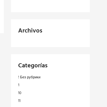
r
p
o
r
Archivos
:
Categorías
! Без рубрики
1
10
11