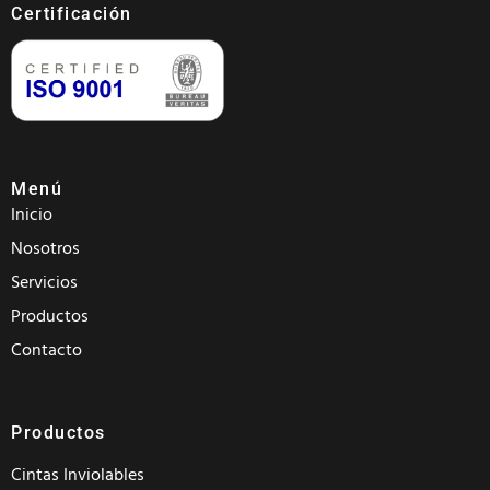
Certificación
Menú
Inicio
Nosotros
Servicios
Productos
Contacto
Productos
Cintas Inviolables