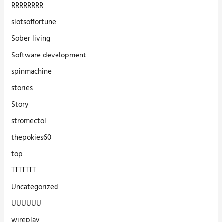
RRRRRRRR
slotsoffortune
Sober living
Software development
spinmachine
stories
Story
stromectol
thepokies60
top
TTTTTTT
Uncategorized
UUUUUU
wireplay