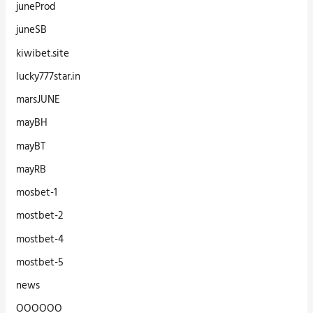
juneProd
juneSB
kiwibet.site
lucky777star.in
marsJUNE
mayBH
mayBT
mayRB
mosbet-1
mostbet-2
mostbet-4
mostbet-5
news
OOOOOO