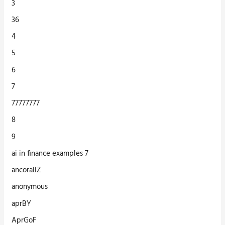
3
36
4
5
6
7
77777777
8
9
ai in finance examples 7
ancorallZ
anonymous
aprBY
AprGoF