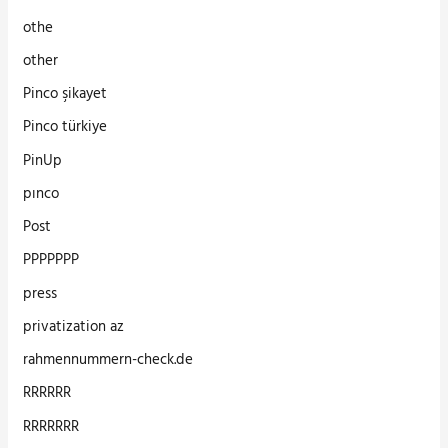
othe
other
Pinco şikayet
Pinco türkiye
PinUp
pınco
Post
PPPPPPP
press
privatization az
rahmennummern-check.de
RRRRRR
RRRRRRR